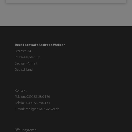
Rechtsanwalt Andreas Welker
Sternstr. 34
39104 Magdeburg
Sachsen-Anhalt
Deutschland
Kontakt
Telefon:
0391 56 28 04 70
Telefax: 0391 56 28 04 71
E-Mail:
mail@anwalt-welker.de
Öffnungszeiten