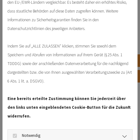
den EU-/EWR-Ländern vergleichbar. Es besteht daher ein erhöhtes Risiko,
Im Erbrecht spielt die Nachlassverwaltung eine zentrale Rolle.
dass staatliche Behörden auf diese Daten zugreifen können. Weitere
Informationen zu Sicherheitsgarantien finden Sie in den
Datenschutzrichtlinien des jeweiligen Anbieters.
Indem Sie auf „ALLE ZULASSEN" klicken, stimmen Sie sowohl dem
Speichern und Abrufen von Informationen auf Ihrem Gerät (§ 25 Abs. 1
Tele
TDDDG) sowie der anschließenden Datenverarbeitung für die nachfolgend
dargestellten bzw. die von Ihnen ausgewählten Verarbeitungszwecke zu (Art
Kon
6 Abs. 1 lit. a. DSGVO).
Eine bereits erteilte Zustimmung können Sie jederzeit über
Erbrecht: Der Ablauf der Auseinandersetzung
den links unten eingeblendeten Cookie-Button für die Zukunft
einer Erbengemeinschaft: Erkenntnisse und
widerrufen.
Lösungen mit Rechtsanwalt Andreas Welker
28. Februar 2024
Notwendig
Das Erbrecht ist ein sensibles Thema, das oft mit starken Emotionen