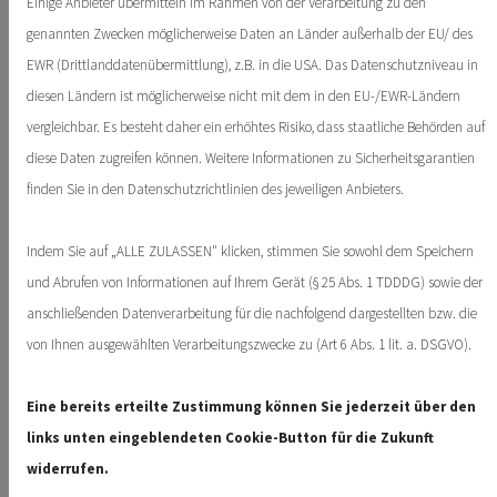
in der Vermögensplanung und sollte frühzeitig bedacht
Einige Anbieter übermitteln im Rahmen von der Verarbeitung zu den
werden, um rechtliche und steuerliche Nachteile zu
genannten Zwecken möglicherweise Daten an Länder außerhalb der EU/ des
vermeiden. Der wesentliche Unterschied zwischen Erben
EWR (Drittlanddatenübermittlung), z.B. in die USA. Das Datenschutzniveau in
und Schenken liegt im Zeitpunkt der
diesen Ländern ist möglicherweise nicht mit dem in den EU-/EWR-Ländern
Vermögensübertragung. Erben erfolgt nach dem Tod des
vergleichbar. Es besteht daher ein erhöhtes Risiko, dass staatliche Behörden auf
Erblassers, während Schenken zu Lebzeiten geschieht.
diese Daten zugreifen können. Weitere Informationen zu Sicherheitsgarantien
Erbrecht: Was sollte man beachten?
finden Sie in den Datenschutzrichtlinien des jeweiligen Anbieters.
Mit dem Tod einer Person geht ihr Vermögen auf die Erben
über. Ohne Testament oder Erbvertrag greift die
Indem Sie auf „ALLE ZULASSEN" klicken, stimmen Sie sowohl dem Speichern
gesetzliche Erbfolge, bei der vor allem nahe Verwandte
Te
und Abrufen von Informationen auf Ihrem Gerät (§ 25 Abs. 1 TDDDG) sowie der
berücksichtigt werden. Ein Testament bietet jedoch die
anschließenden Datenverarbeitung für die nachfolgend dargestellten bzw. die
Möglichkeit, die Verteilung des Vermögens individuell zu
Ko
regeln. Dabei sollten Erblasser nicht nur ihre Wünsche klar
von Ihnen ausgewählten Verarbeitungszwecke zu (Art 6 Abs. 1 lit. a. DSGVO).
formulieren, sondern auch Pflichtteilsansprüche naher
Angehöriger beachten.
Eine bereits erteilte Zustimmung können Sie jederzeit über den
Schenkung: Eine steuerlich attraktive Alternative
links unten eingeblendeten Cookie-Button für die Zukunft
Schenken zu Lebzeiten kann nicht nur Vermögenswerte
widerrufen.
weitergeben, sondern auch Steuervorteile bieten. Bei