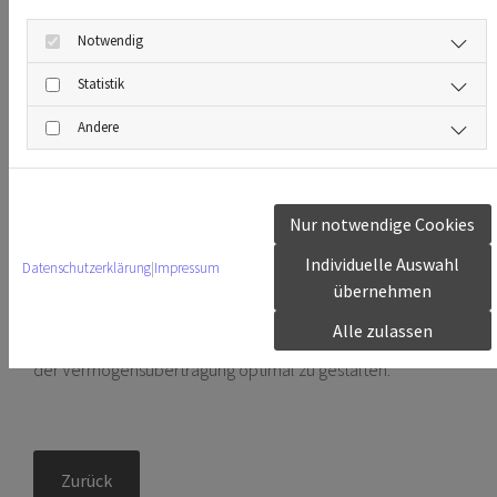
einer Schenkung gelten ähnliche Freibeträge wie im
Notwendig
Erbrecht. So können hohe Vermögenswerte schrittweise
steuerfrei übertragen werden. Allerdings ist eine
Statistik
Schenkung unwiderruflich und sollte daher gut überlegt
Andere
sein.
Fazit: Eine vorausschauende Planung schützt Vermögen
und Beziehungen
Nur notwendige Cookies
Ob durch Schenkung oder Erbschaft – eine gut
durchdachte Regelung sorgt für klare Verhältnisse und
Individuelle Auswahl
Datenschutzerklärung
|
Impressum
minimiert das Konfliktpotenzial innerhalb der Familie. Eine
übernehmen
frühzeitige Beratung durch einen Anwalt oder
Alle zulassen
Steuerberater ist daher empfehlenswert, um alle Aspekte
der Vermögensübertragung optimal zu gestalten.
Zurück