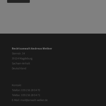
Rechtsanwalt Andreas Welker
Sternstr. 34
39104 Magdeburg
Sachsen-Anhalt
Deutschland
Kontakt
Telefon:
0391 56 28 04 70
Telefax: 0391 56 28 04 71
E-Mail:
mail@anwalt-welker.de