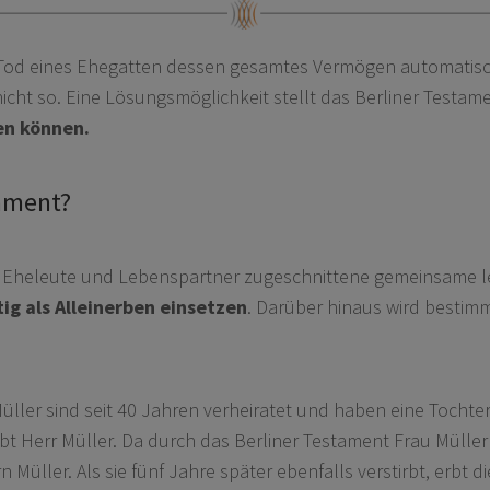
Tod eines Ehegatten dessen gesamtes Vermögen automatisch
nicht so. Eine Lösungsmöglichkeit stellt das Berliner Testam
en können.
tament?
auf Eheleute und Lebenspartner zugeschnittene gemeinsame le
ig als Alleinerben einsetzen
. Darüber hinaus wird besti
Müller sind seit 40 Jahren verheiratet und haben eine Tochte
bt Herr Müller. Da durch das Berliner Testament Frau Müller a
üller. Als sie fünf Jahre später ebenfalls verstirbt, erbt 