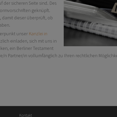
 der sicheren Seite sind. Des
ormvorschriften geknüpft.
 damit dieser überprüft, ob
haben.
werpunkt unser
Kanzlei in
lich einladen, sich mit uns in
ken, ein Berliner Testament
e/n Partner/in vollumfänglich zu Ihren rechtlichen Möglichke
Kontakt