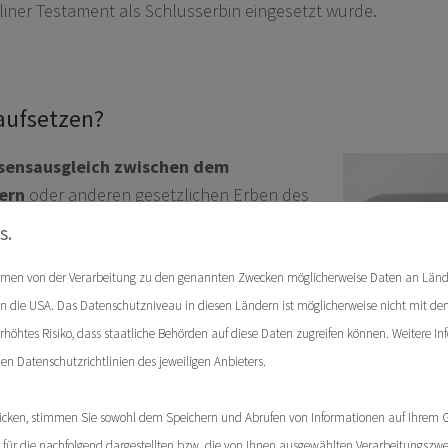
iner Testament als Schlusserbin eingesetzt wurde.
aufsetzen?
ssensausgleich zwischen dem
ern
oder anderen gesetzlichen Erben des
s.
ahmen von der Verarbeitung zu den genannten Zwecken möglicherweise Daten an Län
die
gesetzliche Erbfolge
zum Zuge, so
. in die USA. Das Datenschutzniveau in diesen Ländern ist möglicherweise nicht mit 
n neben dem überlebenden Ehepartner
erhöhtes Risiko, dass staatliche Behörden auf diese Daten zugreifen können. Weitere I
h kann es allerdings dazu kommen, dass
den Datenschutzrichtlinien des jeweiligen Anbieters.
e
das gemeinsame Haus verkaufen muss
ät.
Um dem vorzubeugen, soll der
cken, stimmen Sie sowohl dem Speichern und Abrufen von Informationen auf Ihrem G
 - zunächst alles bekommen, damit er
ür die nachfolgend dargestellten bzw. die von Ihnen ausgewählten Verarbeitungszwecke