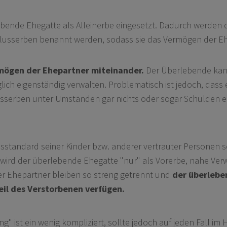
lebende Ehegatte als Alleinerbe eingesetzt. Dadurch werden
chlusserben benannt werden, sodass sie das Vermögen der E
mögen der Ehepartner miteinander.
Der Überlebende kan
ich eigenständig verwalten. Problematisch ist jedoch, dass e
usserben unter Umständen gar nichts oder sogar Schulden er
standard seiner Kinder bzw. anderer vertrauter Personen sc
ird der überlebende Ehegatte "nur" als Vorerbe, nahe Ver
er Ehepartner bleiben so streng getrennt und
der überlebe
il des Verstorbenen verfügen.
 ist ein wenig kompliziert, sollte jedoch auf jeden Fall im