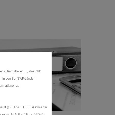
der außerhalb der EU/ des EWR
dem in den EU-/EWR-Ländern
nformationen zu
erät (§ 25 Abs. 1 TDDDG) sowie der
 zu (Art 6 Abs. 1 lit. a. DSGVO).