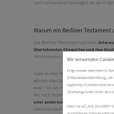
noch vorhandene Vermögen, da sie im Berl
Warum ein Berliner Testament 
Das Berliner Testament soll einen
Intere
überlebenden Ehegatten und den Kind
Verstorbenen schaffen.
Wir verwenden Cookie
Einige Anbieter übermitteln im R
Gäbe es kein Testament und käme daher 
(Drittlanddatenübermittlung), z.B
würden etwa die Kinder des Verstorbene
vergleichbar. Es besteht daher ein 
einen Teil des Vermögens erben. Hierdurc
Sicherheitsgarantien finden Sie in 
der noch lebende Ehegatte beispielsweis
oder anderweitig in finanzielle Not ger
Indem Sie auf „ALLE ZULASSEN" kli
überlebende Partner - vereinfacht gesagt
anschließenden Datenverarbeitung f